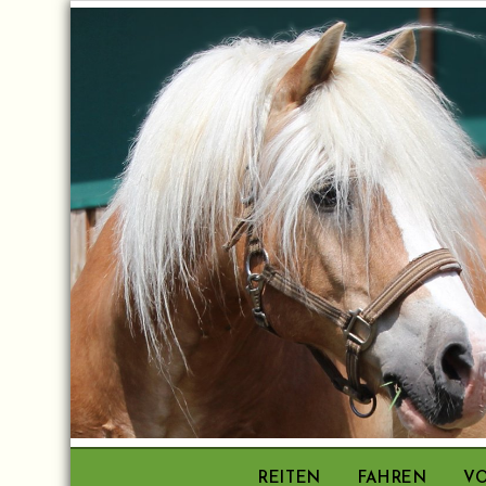
Skip
to
content
REITEN
FAHREN
VO