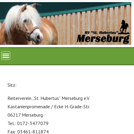
Skip
to
content
Sitz:
Reiterverein „St. Hubertus“ Merseburg e.V.
Kastanienpromenade / Ecke H.-Grade-Str.
06217 Merseburg
Tel.: 0172-3477079
Fax: 03461-811874