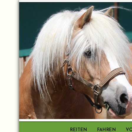
Skip
to
content
REITEN
FAHREN
VO